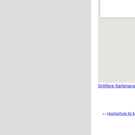
Größere Kartenans
++
Hochschule für 